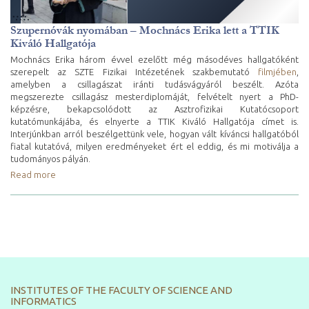
Szupernóvák nyomában – Mochnács Erika lett a TTIK
Kiváló Hallgatója
Mochnács Erika három évvel ezelőtt még másodéves hallgatóként
szerepelt az SZTE Fizikai Intézetének szakbemutató
filmjében
,
amelyben a csillagászat iránti tudásvágyáról beszélt. Azóta
megszerezte csillagász mesterdiplomáját, felvételt nyert a PhD-
képzésre, bekapcsolódott az Asztrofizikai Kutatócsoport
kutatómunkájába, és elnyerte a TTIK Kiváló Hallgatója címet is.
Interjúnkban arról beszélgettünk vele, hogyan vált kíváncsi hallgatóból
fiatal kutatóvá, milyen eredményeket ért el eddig, és mi motiválja a
tudományos pályán.
Read more
INSTITUTES OF THE FACULTY OF SCIENCE AND
INFORMATICS