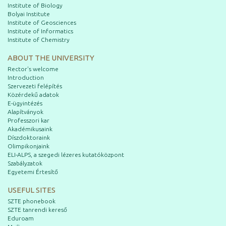
Institute of Biology
Bolyai Institute
Institute of Geosciences
Institute of Informatics
Institute of Chemistry
ABOUT THE UNIVERSITY
Rector's welcome
Introduction
Szervezeti felépítés
Közérdekű adatok
E-ügyintézés
Alapítványok
Professzori kar
Akadémikusaink
Díszdoktoraink
Olimpikonjaink
ELI-ALPS, a szegedi lézeres kutatóközpont
Szabályzatok
Egyetemi Értesítő
USEFUL SITES
SZTE phonebook
SZTE tanrendi kereső
Eduroam