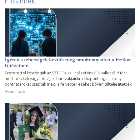
Friss hírek
Ígéretes tehetségek kezdik meg tanulmányaikat a Fizikai
Intézetben
Szeretettel köszöntjük az SZTE Fizikai Intézetének új hallgatóit! Már
most büszkék vagyunk rájuk: bár szakjainkra központilag alacsony
ponthatárokat szabtak meg, a felvettek ezeket bőven túlteljesítették.
Read more