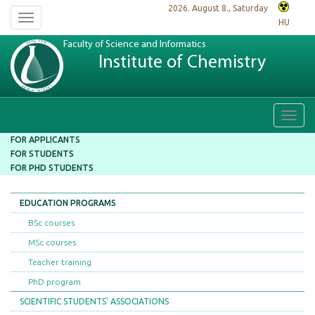
2026. August 8., Saturday
Toggle
HU
navigation
Faculty of Science and Informatics
Institute of Chemistry
Toggl
navig
FOR APPLICANTS
FOR STUDENTS
FOR PHD STUDENTS
EDUCATION PROGRAMS
BSc courses
MSc courses
Teacher training
PhD program
SCIENTIFIC STUDENTS' ASSOCIATIONS