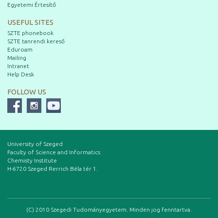
Egyetemi Értesítő
USEFUL SITES
SZTE phonebook
SZTE tanrendi kereső
Eduroam
Mailing
Intranet
Help Desk
FOLLOW US
University of Szeged
Faculty of Science and Informatics
Chemisty Institute
H-6720 Szeged Rerrich Béla tér 1.
(C) 2010 Szegedi Tudományegyetem. Minden jog fenntartva.