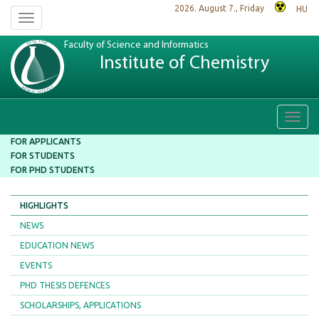
2026. August 7., Friday
HU
Toggle
navigation
Faculty of Science and Informatics
Institute of Chemistry
Toggl
navig
FOR APPLICANTS
FOR STUDENTS
FOR PHD STUDENTS
HIGHLIGHTS
NEWS
EDUCATION NEWS
EVENTS
PHD THESIS DEFENCES
SCHOLARSHIPS, APPLICATIONS