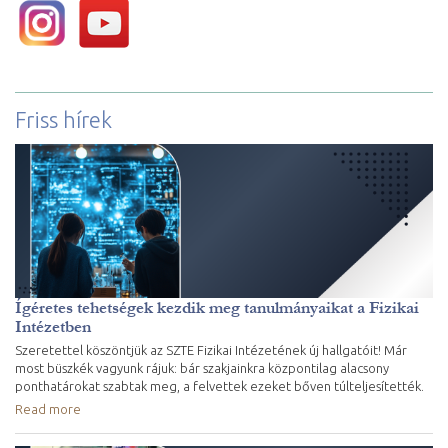
Friss hírek
Ígéretes tehetségek kezdik meg tanulmányaikat a Fizikai
Intézetben
Szeretettel köszöntjük az SZTE Fizikai Intézetének új hallgatóit! Már
most büszkék vagyunk rájuk: bár szakjainkra központilag alacsony
ponthatárokat szabtak meg, a felvettek ezeket bőven túlteljesítették.
Read more