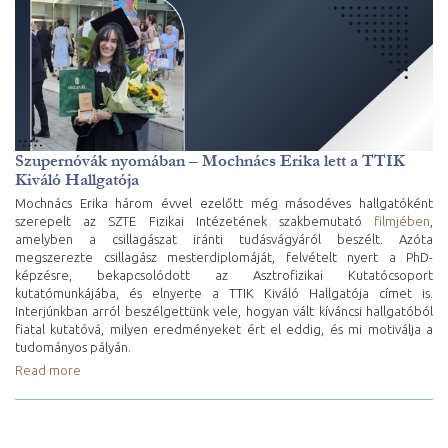
Szupernóvák nyomában – Mochnács Erika lett a TTIK
Kiváló Hallgatója
Mochnács Erika három évvel ezelőtt még másodéves hallgatóként
szerepelt az SZTE Fizikai Intézetének szakbemutató
filmjében
,
amelyben a csillagászat iránti tudásvágyáról beszélt. Azóta
megszerezte csillagász mesterdiplomáját, felvételt nyert a PhD-
képzésre, bekapcsolódott az Asztrofizikai Kutatócsoport
kutatómunkájába, és elnyerte a TTIK Kiváló Hallgatója címet is.
Interjúnkban arról beszélgettünk vele, hogyan vált kíváncsi hallgatóból
fiatal kutatóvá, milyen eredményeket ért el eddig, és mi motiválja a
tudományos pályán.
Read more