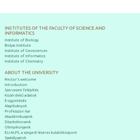
INSTITUTES OF THE FACULTY OF SCIENCE AND
INFORMATICS
Institute of Biology
Bolyai Institute
Institute of Geosciences
Institute of Informatics
Institute of Chemistry
ABOUT THE UNIVERSITY
Rector's welcome
Introduction
Szervezeti felépítés
Közérdekű adatok
E-ügyintézés
Alapítványok
Professzori kar
Akadémikusaink
Díszdoktoraink
Olimpikonjaink
ELI-ALPS, a szegedi lézeres kutatóközpont
Szabályzatok