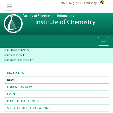
2026. August 6., Thursday
Toggle
HU
navigation
Faculty of Science and Informatics
Institute of Chemistry
Toggl
navig
FOR APPLICANTS
FOR STUDENTS
FOR PHD STUDENTS
HIGHLIGHTS
NEWS
EDUCATION NEWS
EVENTS
PHD THESIS DEFENCES
SCHOLARSHIPS, APPLICATIONS