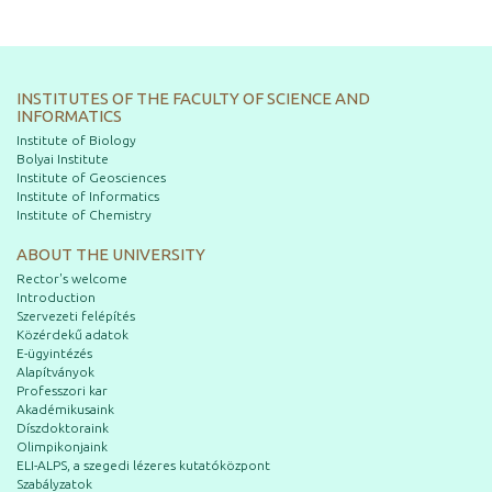
INSTITUTES OF THE FACULTY OF SCIENCE AND
INFORMATICS
Institute of Biology
Bolyai Institute
Institute of Geosciences
Institute of Informatics
Institute of Chemistry
ABOUT THE UNIVERSITY
Rector's welcome
Introduction
Szervezeti felépítés
Közérdekű adatok
E-ügyintézés
Alapítványok
Professzori kar
Akadémikusaink
Díszdoktoraink
Olimpikonjaink
ELI-ALPS, a szegedi lézeres kutatóközpont
Szabályzatok