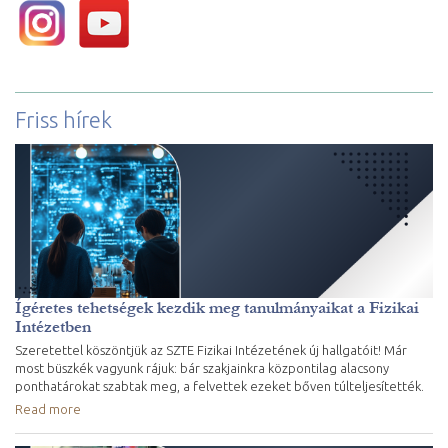
Friss hírek
Ígéretes tehetségek kezdik meg tanulmányaikat a Fizikai
Intézetben
Szeretettel köszöntjük az SZTE Fizikai Intézetének új hallgatóit! Már
most büszkék vagyunk rájuk: bár szakjainkra központilag alacsony
ponthatárokat szabtak meg, a felvettek ezeket bőven túlteljesítették.
Read more