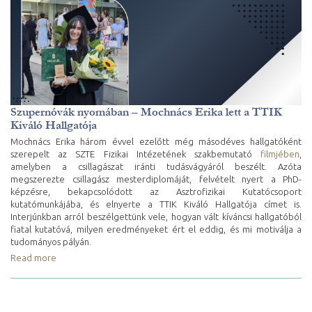
Szupernóvák nyomában – Mochnács Erika lett a TTIK
Kiváló Hallgatója
Mochnács Erika három évvel ezelőtt még másodéves hallgatóként
szerepelt az SZTE Fizikai Intézetének szakbemutató
filmjében
,
amelyben a csillagászat iránti tudásvágyáról beszélt. Azóta
megszerezte csillagász mesterdiplomáját, felvételt nyert a PhD-
képzésre, bekapcsolódott az Asztrofizikai Kutatócsoport
kutatómunkájába, és elnyerte a TTIK Kiváló Hallgatója címet is.
Interjúnkban arról beszélgettünk vele, hogyan vált kíváncsi hallgatóból
fiatal kutatóvá, milyen eredményeket ért el eddig, és mi motiválja a
tudományos pályán.
Read more