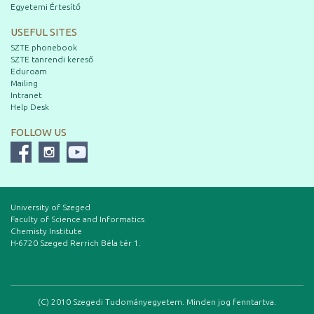
Egyetemi Értesítő
USEFUL SITES
SZTE phonebook
SZTE tanrendi kereső
Eduroam
Mailing
Intranet
Help Desk
FOLLOW US
University of Szeged
Faculty of Science and Informatics
Chemisty Institute
H-6720 Szeged Rerrich Béla tér 1.
(C) 2010 Szegedi Tudományegyetem. Minden jog fenntartva.