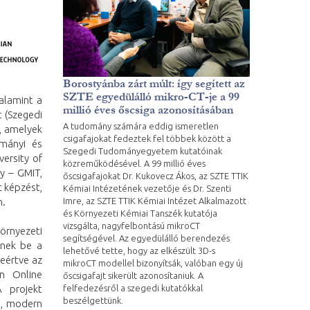
Borostyánba zárt múlt: így segített az
SZTE egyedülálló mikro-CT-je a 99
alamint a
millió éves őscsiga azonosításában
 (Szegedi
A tudomány számára eddig ismeretlen
, amelyek
csigafajokat fedeztek fel többek között a
ományi és
Szegedi Tudományegyetem kutatóinak
ersity of
közreműködésével. A 99 millió éves
y – GMIT,
őscsigafajokat Dr. Kukovecz Ákos, az SZTE TTIK
c képzést,
Kémiai Intézetének vezetője és Dr. Szenti
Imre, az SZTE TTIK Kémiai Intézet Alkalmazott
n.
és Környezeti Kémiai Tanszék kutatója
vizsgálta, nagyfelbontású mikroCT
örnyezeti
segítségével. Az egyedülálló berendezés
znek be a
lehetővé tette, hogy az elkészült 3D-s
eértve az
mikroCT modellel bizonyítsák, valóban egy új
en Online
őscsigafajt sikerült azonosítaniuk. A
felfedezésről a szegedi kutatókkal
A projekt
beszélgettünk.
ő, modern