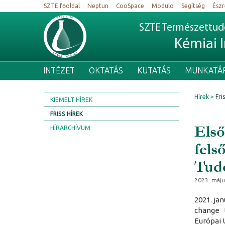
SZTE főoldal
Neptun
CooSpace
Modulo
Segítség
Észr
SZTE Természettudo
Kémiai 
INTÉZET
OKTATÁS
KUTATÁS
MUNKATÁ
Hírek
Fri
KIEMELT HÍREK
FRISS HÍREK
Első
HÍRARCHÍVUM
fels
Tud
2023. máju
2021. ja
change 
Európai 