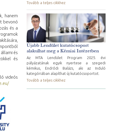
Tovább a teljes cikkhez
ek, hanem
art bevonó
ozás és a
programok
kítására,
Újabb Lendület kutatócsoport
empontból
alakulhat meg a Kémiai Intézetben
 állami és
Az MTA Lendület Program 2025. évi
zökkel és
pályázatának egyik nyertese a szegedi
kémikus, Endrődi Balázs, aki az Induló
kategóriában alapíthat új kutatócsoportot.
ló videós
Tovább a teljes cikkhez
e.eu/