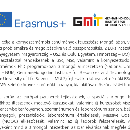
t célja a környezetmérnöki tanulmányok fejlesztése Mongóliában, v
ti problémákra és megoldásokra való összpontosítás. 2 EU-s intézet
egyetem, Magyarország – USZ és Oulu Egyetem, Finnország – UO)
asztalattal rendelkeznek a BSc, MSc, valamint a környezettud
tmérnöki PhD programokban, 3 mongóliai intézetben (National Univ
 – NUM, German-Mongolian Institute for Resources and Technolog
 University of Life Sciences - MULS) fejlesztik a környezetmérnöki BS
 MSc szintű környezetmérnöki tananyag kialakítása először a NUM-ba
t során az európai partnerek fejlesztenek, a speciális mongol k
khoz illesztenek meglevő kurzusokat, valamint új kurzusokat vis
antervbe tanfolyamon, szemináriumon és laboratóriumi szinten, bel
anyagok, prezentációk, laboratóriumi értékelések, Massive Op
 (MOOC) elkészítését, valamint az új laborok felszerelését. 
eként mind a 3 mongol intézetben az ipar elvárásainak megfelel