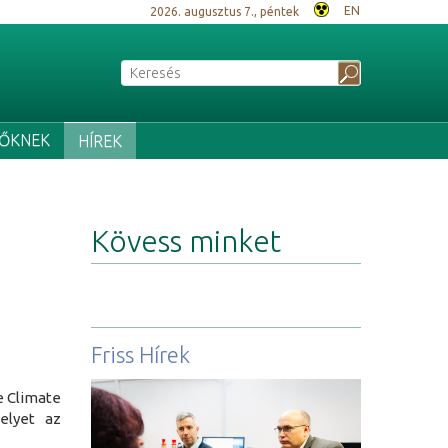
EN
2026. augusztus 7., péntek
ZŐKNEK
HÍREK
Kövess minket
Friss Hírek
e Climate
elyet az