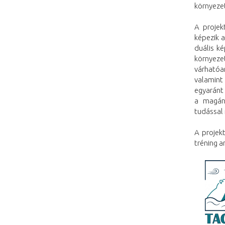
környeze
A projek
képezik a
duális k
környeze
várhatóa
valamint
egyaránt 
a magáns
tudással 
A projek
tréning 