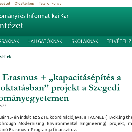
evétel
Oldaltérkép
Telefonkönyv
mányi és Informatikai Kar
Intézet
RSAKNAK
HALLGATÓKNAK
ISKOLÁKNAK
FELVÉTELI
ss Hírek
 Erasmus + „kapacitásépítés a
őoktatásban” projekt a Szegedi
ományegyetemen
s 25.
nuár 15-én indult az SZTE koordinációjával a TACMEE ( TAckling th
through Modernizing Environmental Engineering) projekt, m
Unió Erasmus + Programja finanszíroz.