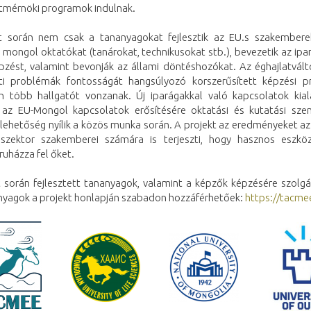
tmérnöki programok indulnak.
t során nem csak a tananyagokat fejlesztik az EU.s szakember
 mongol oktatókat (tanárokat, technikusokat stb.), bevezetik az ip
épzést, valamint bevonják az állami döntéshozókat. Az éghajlatvált
ti problémák fontosságát hangsúlyozó korszerűsített képzési 
n több hallgatót vonzanak. Új iparágakkal való kapcsolatok kiala
 az EU-Mongol kapcsolatok erősítésére oktatási és kutatási sz
lehetőség nyílik a közös munka során. A projekt az eredményeket az
zektor szakemberei számára is terjeszti, hogy hasznos eszkö
ruházza fel őket.
t során fejlesztett tananyagok, valamint a képzők képzésére szolgá
anyagok a projekt honlapján szabadon hozzáférhetőek:
https://tacme