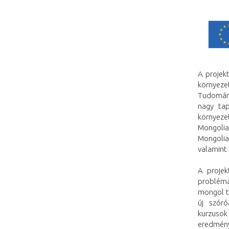
A projek
környeze
Tudomány
nagy tap
környeze
Mongolia
Mongolian
valamint
A projek
problémá
mongol t
új szóró
kurzusok
eredmény