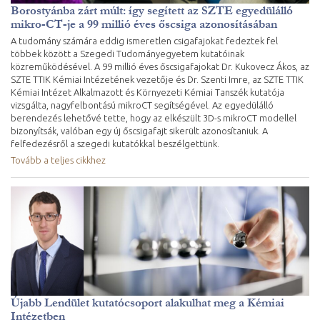
Borostyánba zárt múlt: így segített az SZTE egyedülálló
mikro-CT-je a 99 millió éves őscsiga azonosításában
A tudomány számára eddig ismeretlen csigafajokat fedeztek fel
többek között a Szegedi Tudományegyetem kutatóinak
közreműködésével. A 99 millió éves őscsigafajokat Dr. Kukovecz Ákos, az
SZTE TTIK Kémiai Intézetének vezetője és Dr. Szenti Imre, az SZTE TTIK
Kémiai Intézet Alkalmazott és Környezeti Kémiai Tanszék kutatója
vizsgálta, nagyfelbontású mikroCT segítségével. Az egyedülálló
berendezés lehetővé tette, hogy az elkészült 3D-s mikroCT modellel
bizonyítsák, valóban egy új őscsigafajt sikerült azonosítaniuk. A
felfedezésről a szegedi kutatókkal beszélgettünk.
Tovább a teljes cikkhez
Újabb Lendület kutatócsoport alakulhat meg a Kémiai
Intézetben