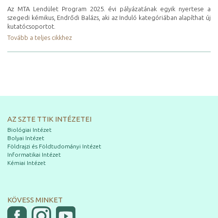
Az MTA Lendület Program 2025. évi pályázatának egyik nyertese a
szegedi kémikus, Endrődi Balázs, aki az Induló kategóriában alapíthat új
kutatócsoportot.
Tovább a teljes cikkhez
AZ SZTE TTIK INTÉZETEI
Biológiai Intézet
Bolyai Intézet
Földrajzi és Földtudományi Intézet
Informatikai Intézet
Kémiai Intézet
KÖVESS MINKET