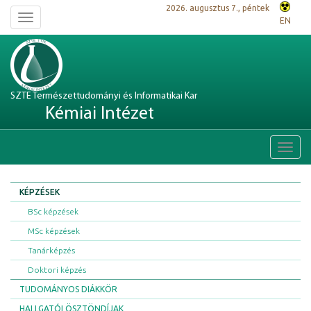
2026. augusztus 7., péntek
Toggle
EN
navigation
SZTE Természettudományi és Informatikai Kar
Kémiai Intézet
Toggl
navig
KÉPZÉSEK
BSc képzések
MSc képzések
Tanárképzés
Doktori képzés
TUDOMÁNYOS DIÁKKÖR
HALLGATÓI ÖSZTÖNDÍJAK