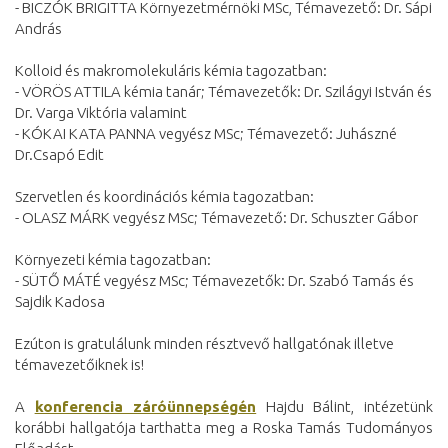
- BICZÓK BRIGITTA Környezetmérnöki MSc, Témavezető: Dr. Sápi
András
Kolloid és makromolekuláris kémia tagozatban:
- VÖRÖS ATTILA kémia tanár; Témavezetők: Dr. Szilágyi István és
Dr. Varga Viktória valamint
- KÓKAI KATA PANNA vegyész MSc; Témavezető: Juhászné
Dr.Csapó Edit
Szervetlen és koordinációs kémia tagozatban:
- OLASZ MÁRK vegyész MSc; Témavezető: Dr. Schuszter Gábor
Környezeti kémia tagozatban:
- SÜTŐ MÁTÉ vegyész MSc; Témavezetők: Dr. Szabó Tamás és
Sajdik Kadosa
Ezúton is gratulálunk minden résztvevő hallgatónak illetve
témavezetőiknek is!
A
konferencia záróünnepségén
Hajdu Bálint, intézetünk
korábbi hallgatója tarthatta meg a Roska Tamás Tudományos