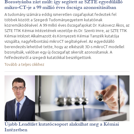
Borostyánba zárt múlt: így segített az SZTE egyedülálló
mikro-CT-je a 99 millió éves őscsiga azonosításában
A tudomány számára eddig ismeretlen csigafajokat fedeztek fel
többek között a Szegedi Tudományegyetem kutatóinak
közreműködésével. A 99 millió éves őscsigafajokat Dr. Kukovecz Ákos, az
SZTE TTIK Kémiai Intézetének vezetője és Dr. Szenti Imre, az SZTE TTIK
Kémiai Intézet Alkalmazott és Környezeti Kémiai Tanszék kutatója
vizsgálta, nagyfelbontású mikroCT segítségével. Az egyedülálló
berendezés lehetővé tette, hogy az elkészült 3D-s mikroCT modellel
bizonyítsák, valóban egy új őscsigafajt sikerült azonosítaniuk. A
felfedezésről a szegedi kutatókkal beszélgettünk.
Tovább a teljes cikkhez
Újabb Lendület kutatócsoport alakulhat meg a Kémiai
Intézetben