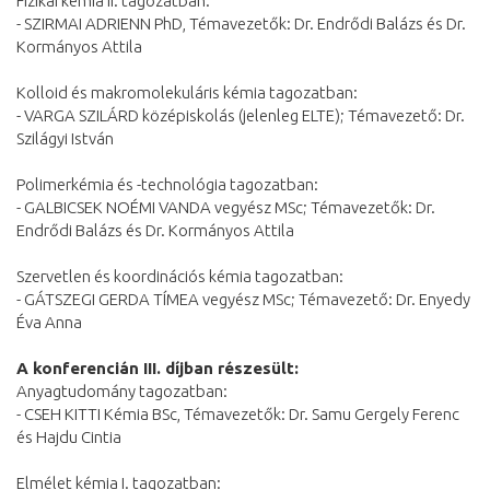
Fizikai kémia II. tagozatban:
- SZIRMAI ADRIENN PhD, Témavezetők: Dr. Endrődi Balázs és Dr.
Kormányos Attila
Kolloid és makromolekuláris kémia tagozatban:
- VARGA SZILÁRD középiskolás (jelenleg ELTE); Témavezető: Dr.
Szilágyi István
Polimerkémia és -technológia tagozatban:
- GALBICSEK NOÉMI VANDA vegyész MSc; Témavezetők: Dr.
Endrődi Balázs és Dr. Kormányos Attila
Szervetlen és koordinációs kémia tagozatban:
- GÁTSZEGI GERDA TÍMEA vegyész MSc; Témavezető: Dr. Enyedy
Éva Anna
A konferencián III. díjban részesült:
Anyagtudomány tagozatban:
- CSEH KITTI Kémia BSc, Témavezetők: Dr. Samu Gergely Ferenc
és Hajdu Cintia
Elmélet kémia I. tagozatban: