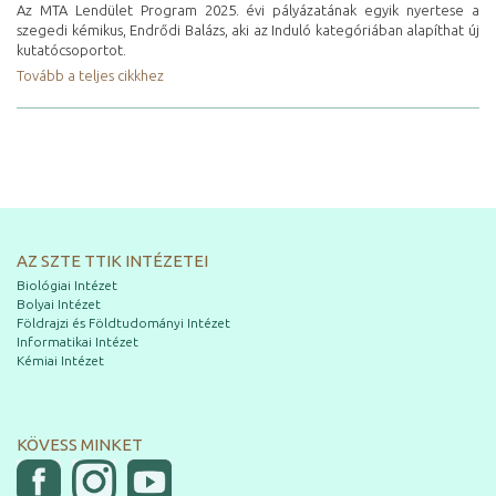
Az MTA Lendület Program 2025. évi pályázatának egyik nyertese a
szegedi kémikus, Endrődi Balázs, aki az Induló kategóriában alapíthat új
kutatócsoportot.
Tovább a teljes cikkhez
AZ SZTE TTIK INTÉZETEI
Biológiai Intézet
Bolyai Intézet
Földrajzi és Földtudományi Intézet
Informatikai Intézet
Kémiai Intézet
KÖVESS MINKET