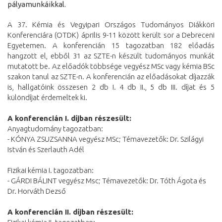
pályamunkáikkal.
A 37. Kémia és Vegyipari Országos Tudományos Diákköri
Konferenciára (OTDK) április 9-11 között került sor a Debreceni
Egyetemen. A konferencián 15 tagozatban 182 előadás
hangzott el, ebből 31 az SZTE-n készült tudományos munkát
mutatott be. Az előadók többsége vegyész MSc vagy kémia BSc
szakon tanul az SZTE-n. A konferencián az előadásokat díjazzák
is, hallgatóink összesen 2 db I. 4 db II., 5 db III. díjat és 5
különdíjat érdemeltek ki.
A konferencián I. díjban részesült:
Anyagtudomány tagozatban:
- KÓNYA ZSUZSANNA vegyész MSc; Témavezetők: Dr. Szilágyi
István és Szerlauth Adél
Fizikai kémia I. tagozatban:
- GÁRDI BÁLINT vegyész Msc; Témavezetők: Dr. Tóth Ágota és
Dr. Horváth Dezső
A konferencián II. díjban részesült: