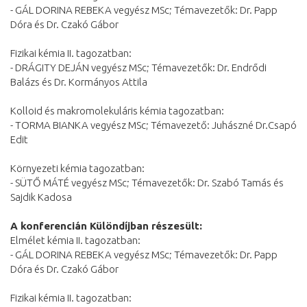
- GÁL DORINA REBEKA vegyész MSc; Témavezetők: Dr. Papp
Dóra és Dr. Czakó Gábor
Fizikai kémia II. tagozatban:
- DRÁGITY DEJÁN vegyész MSc; Témavezetők: Dr. Endrődi
Balázs és Dr. Kormányos Attila
Kolloid és makromolekuláris kémia tagozatban:
- TORMA BIANKA vegyész MSc; Témavezető: Juhászné Dr.Csapó
Edit
Környezeti kémia tagozatban:
- SÜTŐ MÁTÉ vegyész MSc; Témavezetők: Dr. Szabó Tamás és
Sajdik Kadosa
A konferencián Különdíjban részesült:
Elmélet kémia II. tagozatban:
- GÁL DORINA REBEKA vegyész MSc; Témavezetők: Dr. Papp
Dóra és Dr. Czakó Gábor
Fizikai kémia II. tagozatban: