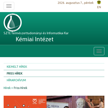
2026. augusztus 7., péntek
Toggle
EN
navigation
SZTE Természettudományi és Informatikai Kar
Kémiai Intézet
Toggl
navig
KIEMELT HÍREK
FRISS HÍREK
HÍRARCHÍVUM
Hírek
Friss Hírek