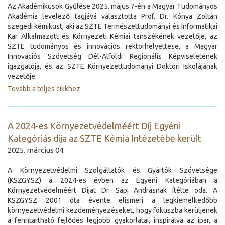
Az Akadémikusok Gyűlése 2025. május 7-én a Magyar Tudományos
Akadémia levelező tagjává választotta Prof. Dr. Kónya Zoltán
szegedi kémikust, aki az SZTE Természettudományi és Informatikai
Kar Alkalmazott és Környezeti Kémiai tanszékének vezetője, az
SZTE tudományos és innovációs rektorhelyettese, a Magyar
Innovációs Szövetség Dél-Alföldi Regionális Képviseletének
igazgatója, és az SZTE Környezettudományi Doktori Iskolájának
vezetője.
Tovább a teljes cikkhez
A 2024-es Környezetvédelméért Díj Egyéni
Kategóriás díja az SZTE Kémia Intézetébe került
2025. március 04.
A Környezetvédelmi Szolgáltatók és Gyártók Szövetsége
(KSZGYSZ) a 2024-es évben az Egyéni Kategóriában a
Környezetvédelméért Díjat Dr. Sápi Andrásnak ítélte oda. A
KSZGYSZ 2001 óta évente elismeri a legkiemelkedőbb
környezetvédelmi kezdeményezéseket, hogy fókuszba kerüljenek
a fenntartható fejlődés legjobb gyakorlatai, inspirálva az ipar, a