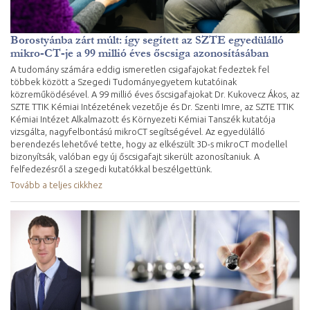
Borostyánba zárt múlt: így segített az SZTE egyedülálló
mikro-CT-je a 99 millió éves őscsiga azonosításában
A tudomány számára eddig ismeretlen csigafajokat fedeztek fel
többek között a Szegedi Tudományegyetem kutatóinak
közreműködésével. A 99 millió éves őscsigafajokat Dr. Kukovecz Ákos, az
SZTE TTIK Kémiai Intézetének vezetője és Dr. Szenti Imre, az SZTE TTIK
Kémiai Intézet Alkalmazott és Környezeti Kémiai Tanszék kutatója
vizsgálta, nagyfelbontású mikroCT segítségével. Az egyedülálló
berendezés lehetővé tette, hogy az elkészült 3D-s mikroCT modellel
bizonyítsák, valóban egy új őscsigafajt sikerült azonosítaniuk. A
felfedezésről a szegedi kutatókkal beszélgettünk.
Tovább a teljes cikkhez