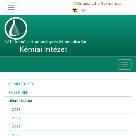
2026. augusztus 9., vasárnap
Toggle
EN
navigation
SZTE Természettudományi és Informatikai Kar
Kémiai Intézet
Toggl
navig
KIEMELT HÍREK
FRISS HÍREK
HÍRARCHÍVUM
2025
2024
2023
2022